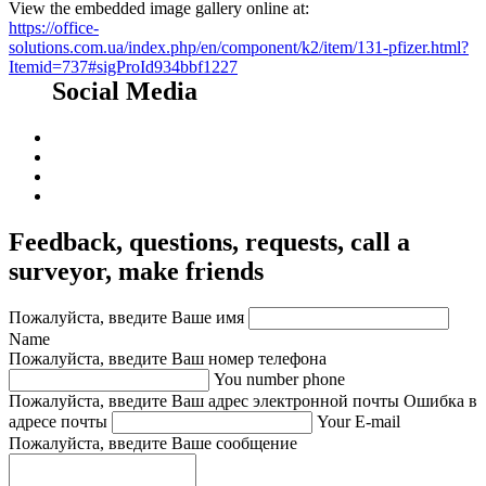
View the embedded image gallery online at:
https://office-
solutions.com.ua/index.php/en/component/k2/item/131-pfizer.html?
Itemid=737#sigProId934bbf1227
Social Media
Feedback,
questions, requests, call a
surveyor, make friends
Пожалуйста, введите Ваше имя
Name
Пожалуйста, введите Ваш номер телефона
You number phone
Пожалуйста, введите Ваш адрес электронной почты
Ошибка в
адресе почты
Your E-mail
Пожалуйста, введите Ваше сообщение